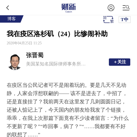
博客
T中
我在疫区洛杉矶（24）比惨闹补助
2020年04月25日 11:25
张晋蜀
＋关注
＋关注
美国某知名国际律师事务所资深合伙人
在疫区当公民记者可不是闹着玩的。要是几天不见动
静，人家会浮想联翩的—— 该不是进去了，中招了，
还是直接挂了？我前两天在这里发了几则圆圆日记，
还被人惦记上了，今天国内的朋友给我发了个链接，
乖乖，在我上次那篇下面竟有不少读者留言：“为什么
不更新了呢？”“咋回事，病了？”“……我都要有不好
的联想了……”