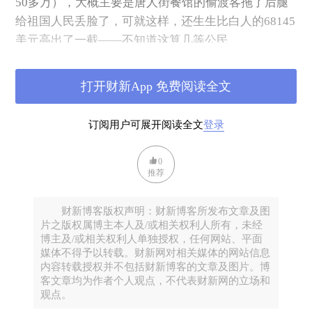
50多万），大概主要是唐人街餐馆的偷渡客拖了后腿
给祖国人民丢脸了，可就这样，还生生比白人的68145
美元高出了一截——不知道这算几等公民。
洛杉矶已进入夏天，今天市中心达到100度（如您所
知，这里用的是华氏，相当于摄氏38度的样子）。自
打开财新App 免费阅读全文
古瘟疫很少有捱过夏天的，这回恐怕也不会例外，要
不然人家真的要怀疑病毒是人工合成的了。杠精们又
订阅用户可展开阅读全文
登录
要拿新加坡说事儿了，人家那么热不是照样还新冠死
了人么？可新加坡几百万人口才死了12人。你说他们
0
卫生条件好，那么印度呢？以其恐惧密集和卫生条
推荐
件，印度应该是横尸遍野了吧，可是14亿人中迄今新
冠死亡还不到800例。高温看来还是有所帮助的。所以
财新博客版权声明：财新博客所发布文章及图
片之版权属博主本人及/或相关权利人所有，未经
加州的病例大大少于纽约，或许也不能归功于此地官
博主及/或相关权利人单独授权，任何网站、平面
员施政有方，你的气温就比人家高出不少，而已。
媒体不得予以转载。财新网对相关媒体的网站信息
随着疫情趋于平缓，海滩和公园已陆续重新开放，街
内容转载授权并不包括财新博客的文章及图片。博
客文章均为作者个人观点，不代表财新网的立场和
上又是车水马龙，感觉在非高峰时刻车辆比疫前还
观点。
多，基本上大家是展开带薪度假模式。由此看来石油