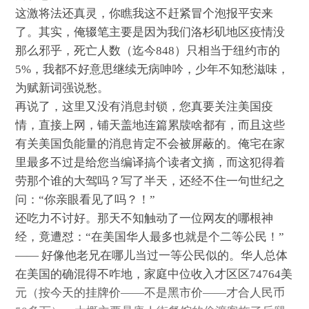
这激将法还真灵，你瞧我这不赶紧冒个泡报平安来
了。其实，俺辍笔主要是因为我们洛杉矶地区疫情没
那么邪乎，死亡人数（迄今848）只相当于纽约市的
5%，我都不好意思继续无病呻吟，少年不知愁滋味，
为赋新词强说愁。
再说了，这里又没有消息封锁，您真要关注美国疫
情，直接上网，铺天盖地连篇累牍啥都有，而且这些
有关美国负能量的消息肯定不会被屏蔽的。俺宅在家
里最多不过是给您当编译搞个读者文摘，而这犯得着
劳那个谁的大驾吗？写了半天，还经不住一句世纪之
问：“你亲眼看见了吗？！”
还吃力不讨好。那天不知触动了一位网友的哪根神
经，竟遭怼：“在美国华人最多也就是个二等公民！”
—— 好像他老兄在哪儿当过一等公民似的。华人总体
在美国的确混得不咋地，家庭中位收入才区区74764美
元（按今天的挂牌价——不是黑市价——才合人民币