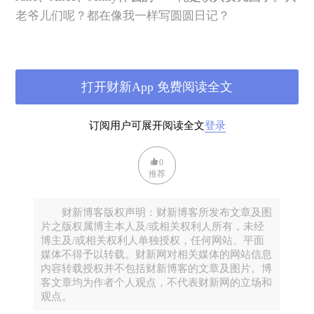
老爷儿们呢？都在像我一样写圆圆日记？
纽约开始向全市居民免费提供三餐。又听说因为学校
午餐项目的中止，美国牛奶产量过剩，奶农正在大量
打开财新App 免费阅读全文
倾倒鲜奶，真是可惜。不知是否有中国人看到商机？
订阅用户可展开阅读全文
登录
美国政府一直有个食品补助项目，叫WIC (取妇女、婴
儿、儿童三个词的首字母)。收入低的家庭可以凭补助
0
券到超市免费拿取食品。因为是免费，食品是指定
推荐
的，现在闹疫情，有些指定的食品不一定有货。于是
有人发帖，提醒大家不要买有WIC标记的食品，留给
财新博客版权声明：财新博客所发布文章及图
那些使用WIC券的。管理这个项目的美国农业部也发
片之版权属博主本人及/或相关权利人所有，未经
博主及/或相关权利人单独授权，任何网站、平面
出通知，指示超市在疫期可以放宽WIC的使用范围。
媒体不得予以转载。财新网对相关媒体的网站信息
内容转载授权并不包括财新博客的文章及图片。博
各家中小企业（员工少于500人的）这两天都在紧张填
客文章均为作者个人观点，不代表财新网的立场和
观点。
表，申请政府贷款。联邦总共投入3500亿美元，如果