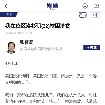
博客
T中
我在疫区洛杉矶(22)扶困济贫
2020年04月05日 10:10
张晋蜀
＋关注
＋关注
美国某知名国际律师事务所资深合伙人
4月4日。
美国没有清明，美国没有扫墓。南加州，又是一个春
光明媚的日子。
我们一家都在后院找活儿干。我们在杭州长大，对桂
花情有独钟。金秋时节，骑上车，柳浪闻莺、花港观