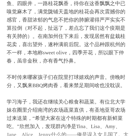
鱼、四眼井，一路桂花飘香，待你在这香飘飘之中已
嗅觉麻木了，满觉陇铺天盖地的桂花会再次震撼你的
感官，香甜浓郁的气息不把你的肺腑灌得严严实实不
算拉倒（对不起，扯远了，差点忘了我们这个疫期是
有关肺的）。在南加州住下来后，发现居然有盆栽桂
花卖，喜出望外，遂种满前后院。这个品种跟杭州的
不一样，本地称sweet olive，四季开花，所以眼下仲
春，虽非金秋，亦有香气扑鼻。
不时传来哪家孩子们在院里打球嬉戏的声音。傍晚时
分，又飘来BBQ烤肉香，看来禁足期间啥也没耽误。
学习海子，我还在继续关心粮食和蔬菜。有位北大学
妹在圈里介绍南湾的农场蔬菜直供，有圣地亚哥农场
过来送菜，“希望大家在这个特殊的时期都有新鲜菜
吃。”欣然加入，发现群内净是Tina、Lisa、Amy、
Jane、Alice、Jenny什么的——俺是误入女儿国了。大