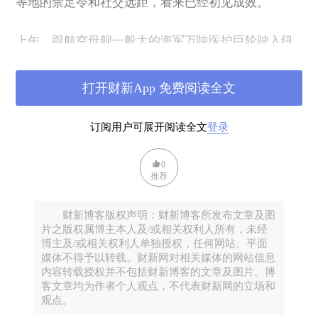
等地的禁足令和社交远距，看来已经初见成效。
上午，跟航空母舰一般大的海军万吨医护巨轮驶入纽
约港，一众舰艇护卫左右，在自由女神的火炬前徐徐
驶过。感觉平时挺stolid见怪不怪的纽约人，也不那么
打开财新App 免费阅读全文
镇定自若了，竟不顾社交远距涌到哈德逊河边，挥舞
国旗，欢呼致意。我圈里的纽约朋友几乎每人都上传
订阅用户可展开阅读全文
登录
了视频。看来纽约宣传部的爱国主义教育还是蛮到位
的。这种时候大家太需要点正能量了。喜爱电视镜头
0
的特朗普本想亲自到纽约出席入港仪式的，特勤局好
推荐
说歹说才劝下。
财新博客版权声明：财新博客所发布文章及图
片之版权属博主本人及/或相关权利人所有，未经
真正应该鼓舞士气的恐怕还是下面这个故事。
博主及/或相关权利人单独授权，任何网站、平面
媒体不得予以转载。财新网对相关媒体的网站信息
如果我跟您讲，有那么位家庭医生，治疗了699个新冠
内容转载授权并不包括财新博客的文章及图片。博
客文章均为作者个人观点，不代表财新网的立场和
病人，0死亡、0住院、0插管（目前关于该医生的用药
观点。
效果尚未有官方结论——编者注）。您会不会有种请