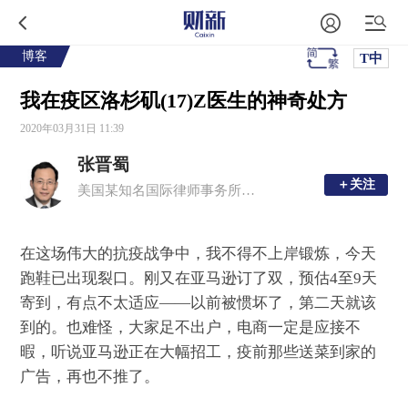
博客
T中
我在疫区洛杉矶(17)Z医生的神奇处方
2020年03月31日 11:39
张晋蜀
＋关注
＋关注
美国某知名国际律师事务所资深合伙人
在这场伟大的抗疫战争中，我不得不上岸锻炼，今天
跑鞋已出现裂口。刚又在亚马逊订了双，预估4至9天
寄到，有点不太适应——以前被惯坏了，第二天就该
到的。也难怪，大家足不出户，电商一定是应接不
暇，听说亚马逊正在大幅招工，疫前那些送菜到家的
广告，再也不推了。